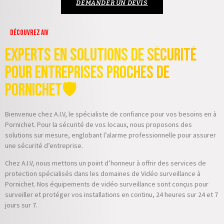
DEMANDER UN DEVIS
Découvrez AIV
Experts en Solutions de Sécurité
pour Entreprises proches de
Pornichet🛡️
Bienvenue chez A.I.V, le spécialiste de confiance pour vos besoins en à
Pornichet. Pour la sécurité de vos locaux, nous proposons des
solutions sur mesure, englobant l’alarme professionnelle pour assurer
une sécurité d’entreprise.
Chez A.I.V, nous mettons un point d’honneur à offrir des services de
protection spécialisés dans les domaines de Vidéo surveillance à
Pornichet. Nos équipements de vidéo surveillance sont conçus pour
surveiller et protéger vos installations en continu, 24 heures sur 24 et 7
jours sur 7.