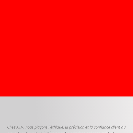
Chez A.I.V, nous plaçons l’éthique, la précision et la confiance client au