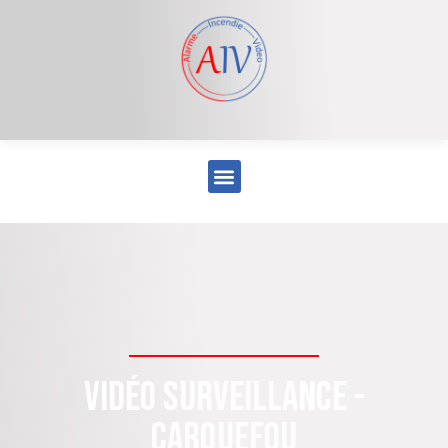
Vidéo surveillance -
Carquefou