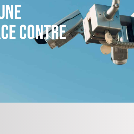
 une
ace contre