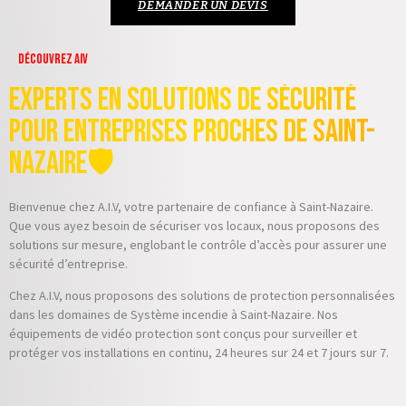
DEMANDER UN DEVIS
Découvrez AIV
Experts en Solutions de Sécurité
pour Entreprises proches de Saint-
Nazaire🛡️
Bienvenue chez A.I.V, votre partenaire de confiance à Saint-Nazaire.
Que vous ayez besoin de sécuriser vos locaux, nous proposons des
solutions sur mesure, englobant le contrôle d’accès pour assurer une
sécurité d’entreprise.
Chez A.I.V, nous proposons des solutions de protection personnalisées
dans les domaines de Système incendie à Saint-Nazaire. Nos
équipements de vidéo protection sont conçus pour surveiller et
protéger vos installations en continu, 24 heures sur 24 et 7 jours sur 7.