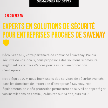
DEMANDER UN DEVIS
Découvrez AIV
Experts en Solutions de Sécurité
pour Entreprises proches de Savenay
🛡️
Découvrez A.I.V, votre partenaire de confiance à Savenay. Pour la
sécurité de vos locaux, nous proposons des solutions sur mesure,
englobant le contrôle d’accès pour assurer une protection
d’entreprise.
Notre équipe A.I.V, nous fournissons des services de sécurité avancés
dans les domaines de Protection d’entreprise à Savenay. Nos
équipements de vidéo protection permettent de surveiller et protéger
vos installations en continu, 24 heures sur 24 et 7 jours sur 7.