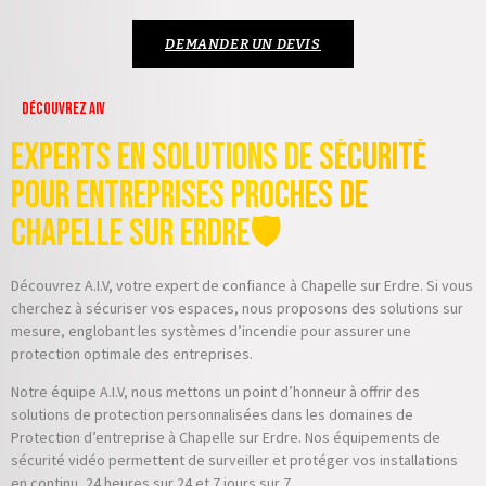
DEMANDER UN DEVIS
Découvrez AIV
Experts en Solutions de Sécurité
pour Entreprises proches de
Chapelle sur Erdre🛡️
Découvrez A.I.V, votre expert de confiance à Chapelle sur Erdre. Si vous
cherchez à sécuriser vos espaces, nous proposons des solutions sur
mesure, englobant les systèmes d’incendie pour assurer une
protection optimale des entreprises.
Notre équipe A.I.V, nous mettons un point d’honneur à offrir des
solutions de protection personnalisées dans les domaines de
Protection d’entreprise à Chapelle sur Erdre. Nos équipements de
sécurité vidéo permettent de surveiller et protéger vos installations
en continu, 24 heures sur 24 et 7 jours sur 7.