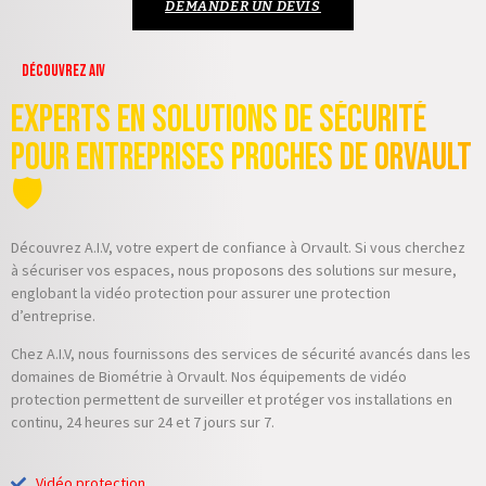
DEMANDER UN DEVIS
Découvrez AIV
Experts en Solutions de Sécurité
pour Entreprises proches de Orvault
🛡️
Découvrez A.I.V, votre expert de confiance à Orvault. Si vous cherchez
à sécuriser vos espaces, nous proposons des solutions sur mesure,
englobant la vidéo protection pour assurer une protection
d’entreprise.
Chez A.I.V, nous fournissons des services de sécurité avancés dans les
domaines de Biométrie à Orvault. Nos équipements de vidéo
protection permettent de surveiller et protéger vos installations en
continu, 24 heures sur 24 et 7 jours sur 7.
Vidéo protection