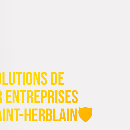
olutions de
r Entreprises
int-Herblain🛡️